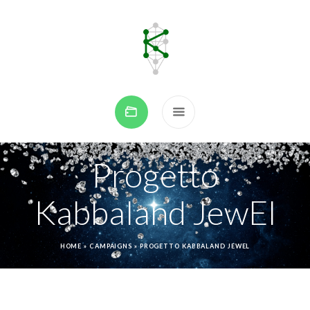
Progetto
Kabbaland JewEl
HOME
»
CAMPAIGNS
»
PROGETTO KABBALAND JEWEL