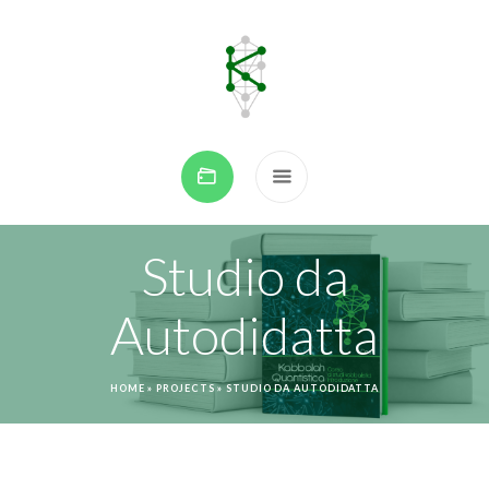
Studio da
Autodidatta
HOME
»
PROJECTS
»
STUDIO DA AUTODIDATTA