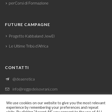
perCorsi di Formazione
FUTURE CAMPAGNE
Progetto Kabbaland JewEl
Le Ultime Tribù d’Africa
CONTATTI
@deaeretica
info@reggedeisovrani.com
We use cookies on our website to give you the most relevant
experience by remembering your preferences and repeat
visits. By clicking “Accept All”, you consent to the use of ALL