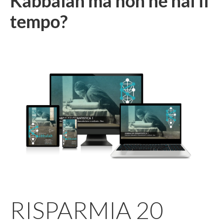
Kabbalàh ma
non ne hai il
tempo
?
RISPARMIA 20